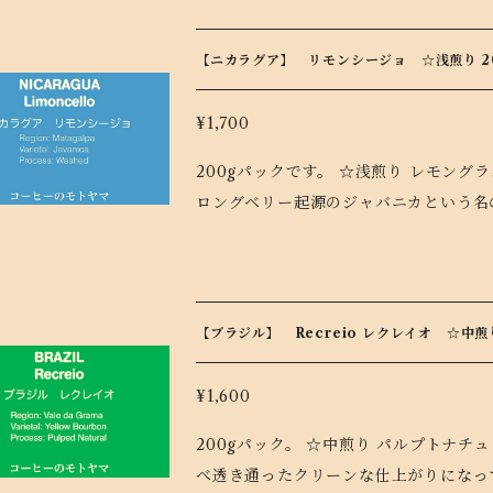
アンティグアではその気温の逓減率が必
ア火山、アカテナンゴ火山、フエゴ火山
【ニカラグア】 リモンシージョ ☆浅煎り 20
やすくなっているからです。 また
日中はさんさんと日差しが照りつけるた
¥1,700
暖差がコーヒーの実・豆を一段と引き締めていくのです。 この恵
200gパックです。 ☆浅煎り レモングラスのような爽やかな香り。 このコーヒーはエチオピア産
アの洗練されたフルボディ、豊かで強い
ロングベリー起源のジャバニカという名
イン・アンティグアコーヒーを生み出す
ような品種を初めてこの土地で栽培するのはとて
でもこの条件に最も恵まれた農園といえます。 ジェヌイン・アンティグア（正真
われました。2008年Limoncillo農
グア）のブルボンコーヒーを是非ご賞味
セレンスに出品し結果は第2位。この品
た。
【ブラジル】 Recreio レクレイオ ☆中煎
¥1,600
200gパック。 ☆中煎り パルプトナチュラルという精製方法は、一般のブラジルコーヒーにくら
べ透き通ったクリーンな仕上がりになっ