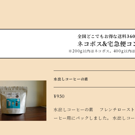
全国どこでもお得な送料360
ネコポス&宅急便コ
※200g以内はネコポス。400g以内
水出しコーヒーの素
¥950
水出しコーヒーの素 フレンチローストの人気ブレンド、サン=ジェルマン=デ=プレを水出しコ
ーヒー用にパックしました。 水出しコーヒーの素1パックを500-600mLの水に漬けて一晩置け
ば、簡単に本格水出しコーヒーがたのし