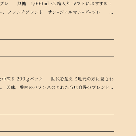
1,000ml ×2 箱入り ギフトにおすすめ！
い。 一口飲めばパリにひとっとび。
ヒー、フレンチブレンド サン=ジェルマン=デ=プレ
=ジェルマン=デ=プレでコーヒータイムをお楽しみくだ
にてお申し付けく
クを入れてください。 お届け
デ
た。 極深煎りながら甘い香りと滑らかな口当たり、 苦味
でまずは一口、その豊かな風味をお確かめください。ミル
おススメです。 開封後は冷蔵庫で冷やして、アイスコーヒ
パック 世代を超えて地元の方に愛され
い。 一口飲めばパリにひとっとび。
た。 苦味、酸味のバランスのとれた当店自慢のブレンド。
=ジェルマン=デ=プレでコーヒータイムをお楽しみくだ