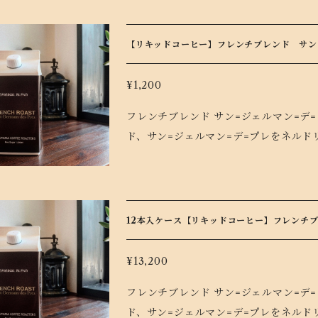
をどうぞ！ ※宅急便コンパクトやネコポスでの発送の際は商品の厚みを抑えるためパッケージが
異なります。
【リキッドコーヒー】フレンチブレンド サン・
¥1,200
フレンチブレンド サン=ジェルマン=デ=プレ 無糖 1,0
ド、サン=ジェルマン=デ=プレをネルド
滑らかな口当たり、 苦味のキレのよさ
お確かめください。ミルクと1:1で割っ
冷やして、アイスコーヒーに。温めてお召
めばパリにひとっとび。 リキッドタイプ
12本入ケース【リキッドコーヒー】フレンチブ
ータイムをお楽しみください。
¥13,200
フレンチブレンド サン=ジェルマン=デ=プレ 無糖 1,0
ド、サン=ジェルマン=デ=プレをネルド