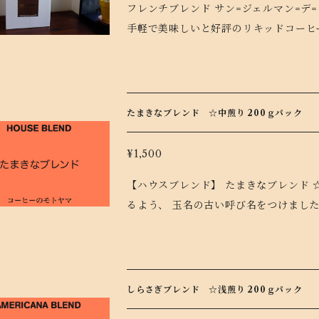
フレンチブレンド サン=ジェルマン=デ=プレ 無糖 
ーに。温めてお召し上がりの際は加熱しすぎにご注意くださ
手軽で美味しいと好評のリキッドコー
リキッドタイプのフレンチブレンド サン
無糖 1,000ml が2本入ったギフトBOXです。 のしがけも承ります。 備考欄
さい。
ださい。 ===== ギフトとして直接お届け先に配送する場合は、 ≪購入者情報の入力≫画面で
お届け先情報⇒ □ お届け先が購入者の住所ではない にチェッ
先の住所入力フォームが表示されます。 フレンチローストの人気ブレンド、サン=ジェルマン=
たまきなブレンド ☆中煎り 200ｇパック
=プレをネルドリップしてパックしまし
のキレのよさで、後口スッキリ。 常温
¥1,500
クと1:1で割って、カフェオレにしても
【ハウスブレンド】 たまきなブレンド ☆中煎り 200ｇ
ーに。温めてお召し上がりの際は加熱しすぎにご注意くださ
るよう、 玉名の古い呼び名をつけまし
リキッドタイプのフレンチブレンド サン
コーヒーは苦手という方にもぜひ。
さい。
しらさぎブレンド ☆浅煎り 200ｇパック