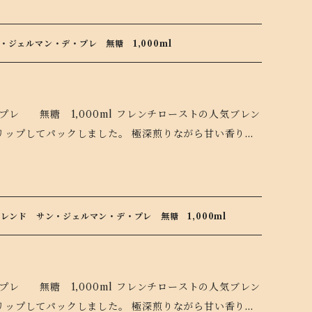
ジェルマン・デ・プレ 無糖 1,000ml
00ml フレンチローストの人気ブレン
リップしてパックしました。 極深煎りながら甘い香りと
で、後口スッキリ。 常温でまずは一口、その豊かな風味を
て、カフェオレにしてもおススメです。 開封後は冷蔵庫で
し上がりの際は加熱しすぎにご注意ください。 一口飲
のフレンチブレンド サン=ジェルマン=デ=プレでコーヒ
レンド サン・ジェルマン・デ・プレ 無糖 1,000ml
00ml フレンチローストの人気ブレン
リップしてパックしました。 極深煎りながら甘い香りと