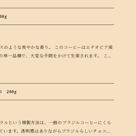
ずしも当てはまりません。 なぜなら高峻な3火山（アグ
）から 流れてくる風により、冷たい空気が谷底に溜まり
0g
め、昼夜の寒暖差が非常に豊なものとなります。 この寒
まれた自然条件が、アンティグ
芳香、上品で際立った酸味、つまり、最高品質のジェヌ
の単一品種で、大変な手間をかけて生産されます。 この
のですが、プエルタ・ベルデ農園は、アンティグアの中
もリスクのある試みでした。 しかし、努力は報
正銘のアンティ
園はLa Gloria農園と共に少量のコーヒーをカップオブエク
ください。
種を作り続けて7年、家族にとって大変喜ばしい瞬間でし
り 200g
ています。透明感はありながらブラジルらしいチョコや