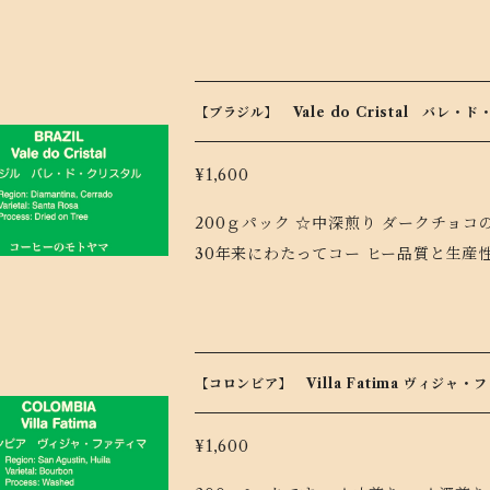
ナッツのような香ばしい甘みも健在です
【ブラジル】 Vale do Cristal バレ
¥1,600
200ｇパック ☆中深煎り ダークチョコのようにほろ苦く、甘い香り バウ農園/トミオフクダ氏は
30年来にわたってコー ヒー品質と生
ヒー栽培に向いた土地に拡大することは
ら、ブラジルコーヒーの主要生産地とさ
資で、良い農園を探すことは困難です。
れまでとは全く違うコーヒーを作るため
【コロンビア】 Villa Fatima ヴィジャ
のが、ジアマンチーナという町。BAU農
地としては全くの無名の地にある120
¥1,600
が地面に転がっていて、そこから「バレ・ド・