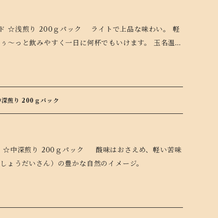
0ｇパック ライトで上品な味わい。 軽
すぅ～っと飲みやすく一日に何杯でもいけます。 玉名温泉
いわれています。
深煎り 200ｇパック
00ｇパック 酸味はおさえめ、軽い苦味
山（しょうだいさん）の豊かな自然のイメージ。