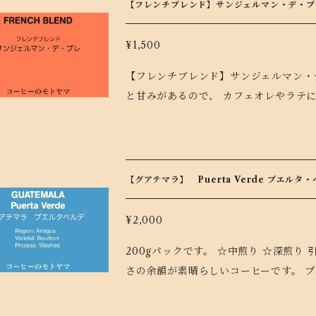
【フレンチブレンド】サンジェルマン・デ・プレ
¥1,500
【フレンチブレンド】サンジェルマン・デ・プレ 
と甘みがあるので、 カフェオレやラテ
うぞ。 ひとくち飲めばパリにひとっと
【グアテマラ】 Puerta Verde プエルタ
¥2,000
200gパックです。 ☆中煎り ☆深煎り 引き締まった酸味と密度のある舌触り。 芳醇な香りと甘
さの余韻が素晴らしいコーヒーです。 プエルタ・ベルデ農園の名前の由来は 農園の門が緑色に塗
られている事に由来します。 当農園は
ョイ渓谷）の谷底に位置します。 一般