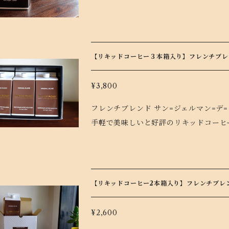
滑らかな口当たり、 苦味のキレのよさ
お確かめください。ミルクと1:1で割っ
冷やして、アイスコーヒーに。温めてお召
めばパリにひとっとび。 リキッドタイプ
【リキッドコーヒー３本箱入り】フレンチブレン
ータイムをお楽しみください。
¥3,800
フレンチブレンド サン=ジェルマン=デ=プレ 無糖 
手軽で美味しいと好評のリキッドコー
無糖 1,000ml が３本入ったギフトBOXです。 のしがけも承ります。 備考
ださい。 ===== ギフトとして直接お届け先に配送する場合は、 ≪購入者情報の入力≫画面で
お届け先情報⇒ □ お届け先が購入者の住所ではない にチェッ
先の住所入力フォームが表示されます。 フレンチローストの人気ブレンド、サン=ジェルマン=
【リキッドコーヒー2本箱入り】フレンチブレン
=プレをネルドリップしてパックしまし
のキレのよさで、後口スッキリ。 常温
¥2,600
クと1:1で割って、カフェオレにしても