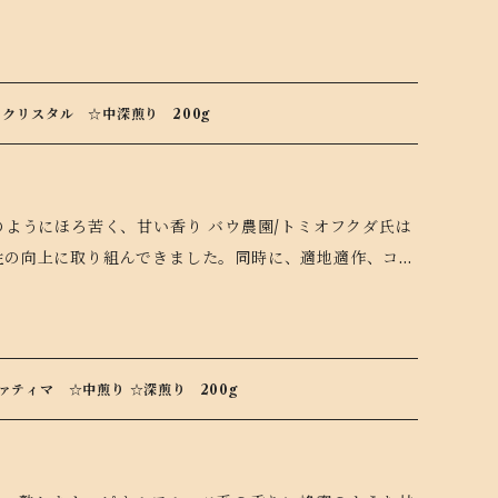
。
・ド・クリスタル ☆中深煎り 200g
産性の向上に取り組んできました。同時に、適地適作、コー
長年のトミオさんの願いでもありました。しかしなが
れるミナスジェライス州セラードでさえ、土地は高い投
そこでトミオさんはバウ農園の近郊にはこだわらず、こ
の土地を広く探し求めはじめました。 ようやく見つけた
・ファティマ ☆中煎り ☆深煎り 200g
園から東に500km、標高1250m、しかしコーヒー生産
ヘクタールの土地でした。この農園には大粒のクリスタル
クリスタル(Vale do Cristal)農園」と名づけまし