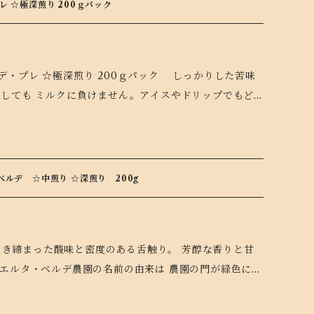
 ☆極深煎り 200ｇパック
☆極深煎り 200ｇパック しっかりした苦味
にしても ミルクに負けません。アイスやドリップでもど
び。
・ベルデ ☆中煎り ☆深煎り 200g
グァテマラ、世界遺産の古都アンティグアの盆地（パンチ
論では標高の高い地域が涼しいように言われますが、ここ