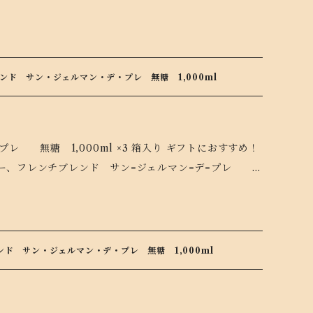
で、後口スッキリ。 常温でまずは一口、その豊かな風味を
て、カフェオレにしてもおススメです。 開封後は冷蔵庫で
し上がりの際は加熱しすぎにご注意ください。 一口飲
のフレンチブレンド サン=ジェルマン=デ=プレでコーヒ
ド サン・ジェルマン・デ・プレ 無糖 1,000ml
1,000ml ×3 箱入り ギフトにおすすめ！
ヒー、フレンチブレンド サン=ジェルマン=デ=プレ
欄にてお申し付けく
クを入れてください。 お届け
デ
ド サン・ジェルマン・デ・プレ 無糖 1,000ml
た。 極深煎りながら甘い香りと滑らかな口当たり、 苦味
でまずは一口、その豊かな風味をお確かめください。ミル
おススメです。 開封後は冷蔵庫で冷やして、アイスコーヒ