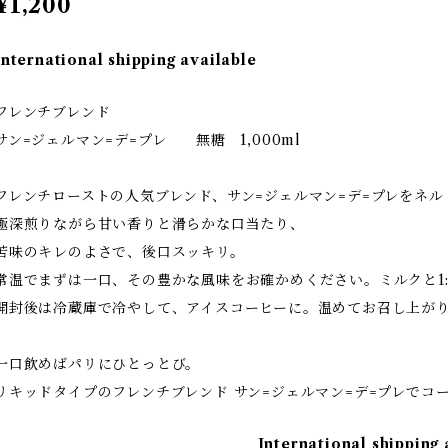
¥1,200
International shipping available
フレンチブレンド
サン=ジェルマン=デ=プレ 無糖 1,000ml
フレンチローストの人気ブレンド、サン=ジェルマン=デ=プレをネ
極深煎りながら甘い香りと滑らかな口当たり、
苦味のキレのよさで、後口スッキリ。
常温でまずは一口、その豊かな風味をお確かめください。ミルクと1
開封後は冷蔵庫で冷やして、アイスコーヒーに。温めてお召し上が
一口飲めばパリにひとっとび。
リキッドタイプのフレンチブレンド サン=ジェルマン=デ=プレでコ
International shipping 