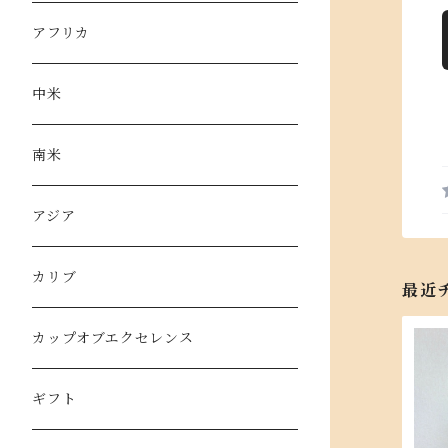
季節のブレンド
アフリカ
オリジナルブレンド
中米
100gパック
南米
200gパック
アジア
カリブ
最近
カップオブエクセレンス
ギフト