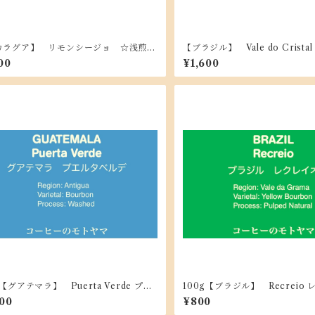
カラグア】 リモンシージョ ☆浅煎り
【ブラジル】 Vale do Crist
g
ド・クリスタル ☆中深煎り 2
00
¥1,600
g【グアテマラ】 Puerta Verde プエ
100g【ブラジル】 Recrei
・ベルデ ☆中煎り ☆深煎り
☆中煎り
000
¥800