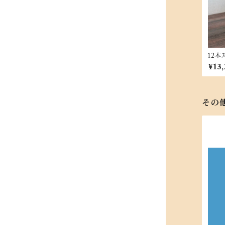
12
ブレ
¥13
糖 1
その