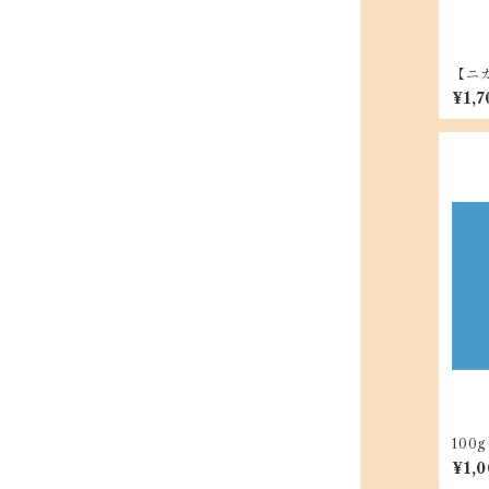
【ニ
200
¥1,7
100
ルタ
¥1,