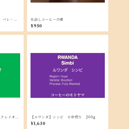
al バレ・
水出しコーヒーの素
00g
¥950
o レクレイオ
【ルワンダ】シンビ ☆中煎り 200g
¥1,630