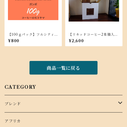
【100ｇパック】フルシティブ
【リキッドコーヒー2本箱入
レンド GUMBO ガンボ ☆
り】フレンチブレンド サ
¥800
¥2,600
深煎り
ン・ジェルマン・デ・プレ
無糖 1,000ml
商品一覧に戻る
CATEGORY
ブレンド
季節のブレンド
アフリカ