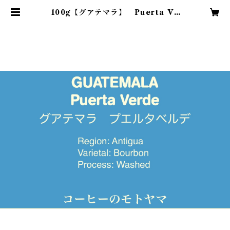
100g【グアテマラ】 Puerta Ve
rde プエルタ・ベルデ ☆中煎り
☆深煎り | コーヒーのモトヤマ