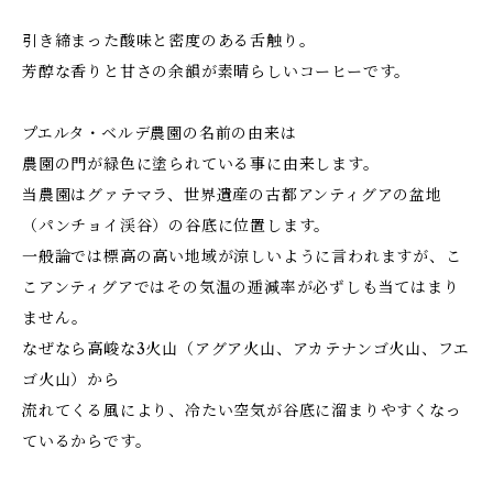
引き締まった酸味と密度のある舌触り。
芳醇な香りと甘さの余韻が素晴らしいコーヒーです。
プエルタ・ベルデ農園の名前の由来は
農園の門が緑色に塗られている事に由来します。
当農園はグァテマラ、世界遺産の古都アンティグアの盆地
（パンチョイ渓谷）の谷底に位置します。
一般論では標高の高い地域が涼しいように言われますが、こ
こアンティグアではその気温の逓減率が必ずしも当てはまり
ません。
なぜなら高峻な3火山（アグア火山、アカテナンゴ火山、フエ
ゴ火山）から
流れてくる風により、冷たい空気が谷底に溜まりやすくなっ
ているからです。