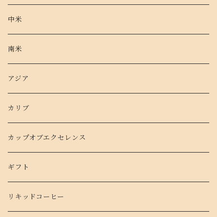
オリジナルブレンド
中米
100gパック
南米
200gパック
アジア
カリブ
カップオブエクセレンス
ギフト
リキッドコーヒー